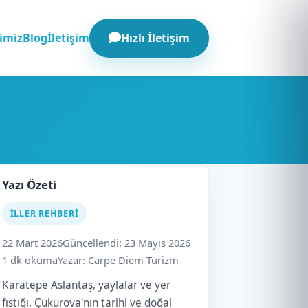
Hızlı İletişim
imiz
Blog
İletişim
Yazı Özeti
İLLER REHBERI
22 Mart 2026
Güncellendi: 23 Mayıs 2026
1 dk okuma
Yazar: Carpe Diem Turizm
Karatepe Aslantaş, yaylalar ve yer
fıstığı. Çukurova'nın tarihi ve doğal