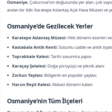
Osmaniye
, Çukurova’nın doğusunda yer alan, çok sayıda
anılan bir ildir. Karatepe Aslantaş Açık Hava Müzesi ve yer
Osmaniye’de Gezilecek Yerler
Karatepe Aslantaş Müzesi:
Hitit dönemi eserleri v
Kastabala Antik Kenti:
Sütunlu cadde ve antik tiyat
Toprakkale Kalesi:
Tarihi savunma yapısı
Karaçay Şelalesi:
Doğa yürüyüşü ve piknik alanı
Zorkun Yaylası:
Bölgenin en popüler yaylası
Harun Reşit Kalesi:
Abbasi dönemi kalesi
Osmaniye’nin Tüm İlçeleri