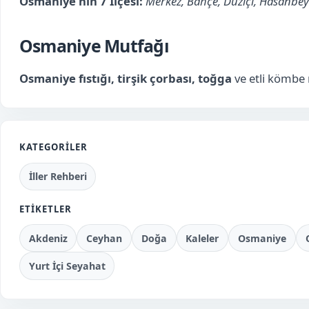
Osmaniye’nin 7 İlçesi:
Merkez, Bahçe, Düziçi, Hasanbeyl
Osmaniye Mutfağı
Osmaniye fıstığı, tirşik çorbası, toğga
ve etli kömbe
KATEGORILER
İller Rehberi
ETIKETLER
Akdeniz
Ceyhan
Doğa
Kaleler
Osmaniye
Yurt İçi Seyahat