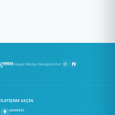
×
Merhaba, nasıl
yardımcı
olabiliriz?
Sosyal Medya Hesaplarımız
Bir soru sor
İLETIŞIME GEÇIN
ADDRESS