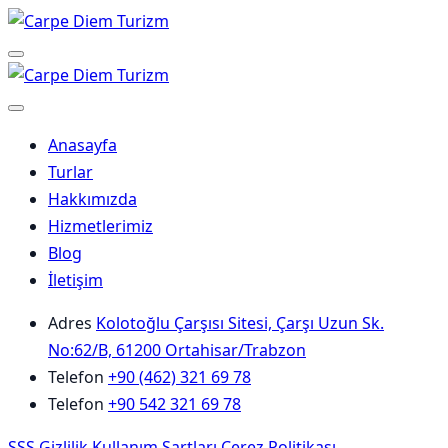
Skip
to
Menu
content
Anasayfa
Turlar
Hakkımızda
Hizmetlerimiz
Blog
İletişim
Adres
Kolotoğlu Çarşısı Sitesi, Çarşı Uzun Sk.
No:62/B, 61200 Ortahisar/Trabzon
Telefon
+90 (462) 321 69 78
Telefon
+90 542 321 69 78
SSS
Gizlilik
Kullanım Şartları
Çerez Politikası