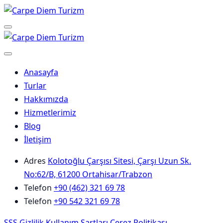
Skip
to
Menu
content
Anasayfa
Turlar
Hakkımızda
Hizmetlerimiz
Blog
İletişim
Adres
Kolotoğlu Çarşısı Sitesi, Çarşı Uzun Sk.
No:62/B, 61200 Ortahisar/Trabzon
Telefon
+90 (462) 321 69 78
Telefon
+90 542 321 69 78
SSS
Gizlilik
Kullanım Şartları
Çerez Politikası