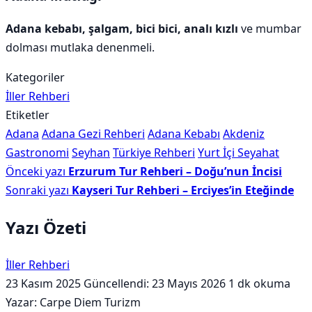
Adana kebabı, şalgam, bici bici, analı kızlı
ve mumbar
dolması mutlaka denenmeli.
Kategoriler
İller Rehberi
Etiketler
Adana
Adana Gezi Rehberi
Adana Kebabı
Akdeniz
Gastronomi
Seyhan
Türkiye Rehberi
Yurt İçi Seyahat
Önceki yazı
Erzurum Tur Rehberi – Doğu’nun İncisi
Sonraki yazı
Kayseri Tur Rehberi – Erciyes’in Eteğinde
Yazı Özeti
İller Rehberi
23 Kasım 2025
Güncellendi: 23 Mayıs 2026
1 dk okuma
Yazar: Carpe Diem Turizm