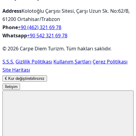
Address
Kolotoğlu Çarşısı Sitesi, Çarşı Uzun Sk. No:62/B,
61200 Ortahisar/Trabzon
Phone
+90 (462) 321 69 78
Whatsapp
+90 542 321 69 78
© 2026 Carpe Diem Turizm. Tüm hakları saklıdır.
S.S.S.
Gizlilik Politikası
Kullanım Şartları
Çerez Politikası
Site Haritası
€
Kur değiştirebilirsiniz
İletişim