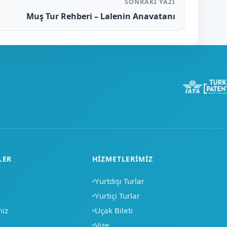
SONRAKI YAZI
Muş Tur Rehberi – Lalenin Anavatanı
LER
HIZMETLERIMIZ
Yurtdışı Turlar
Yurtiçi Turlar
miz
Uçak Bileti
a
Vize