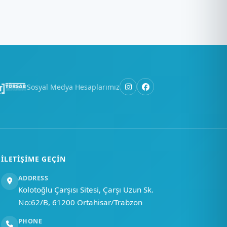
×
Merhaba, nasıl
yardımcı
olabiliriz?
Sosyal Medya Hesaplarımız
Bir soru sor
İLETIŞIME GEÇIN
ADDRESS
Kolotoğlu Çarşısı Sitesi, Çarşı Uzun Sk.
No:62/B, 61200 Ortahisar/Trabzon
PHONE