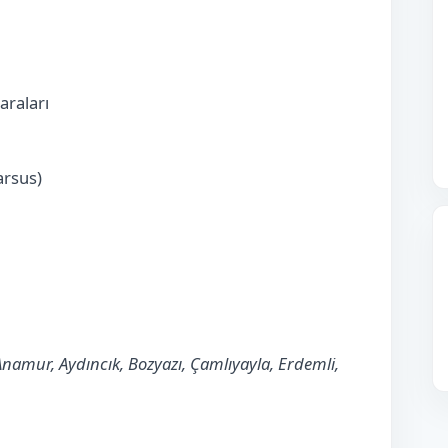
raları
arsus)
, Anamur, Aydıncık, Bozyazı, Çamlıyayla, Erdemli,