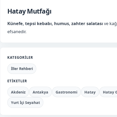
Hatay Mutfağı
Künefe, tepsi kebabı, humus, zahter salatası
ve kağ
efsanedir.
KATEGORILER
İller Rehberi
ETIKETLER
Akdeniz
Antakya
Gastronomi
Hatay
Hatay G
Yurt İçi Seyahat