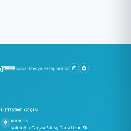
×
Merhaba, nasıl
yardımcı
olabiliriz?
Sosyal Medya Hesaplarımız
Bir soru sor
İLETIŞIME GEÇIN
ADDRESS
Kolotoğlu Çarşısı Sitesi, Çarşı Uzun Sk.