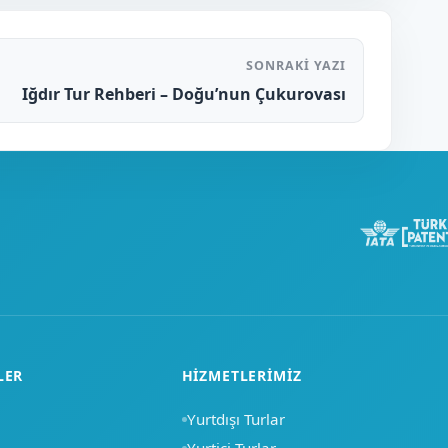
SONRAKI YAZI
Iğdır Tur Rehberi – Doğu’nun Çukurovası
LER
HIZMETLERIMIZ
Yurtdışı Turlar
Yurtiçi Turlar