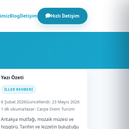
Hızlı İletişim
imiz
Blog
İletişim
Yazı Özeti
İLLER REHBERI
6 Şubat 2026
Güncellendi: 23 Mayıs 2026
1 dk okuma
Yazar: Carpe Diem Turizm
Antakya mutfağı, mozaik müzesi ve
hoşgörü. Tarihin ve lezzetin buluştuğu