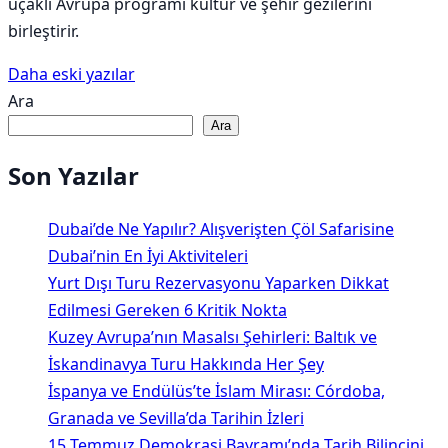
uçaklı Avrupa programı kültür ve şehir gezilerini
birleştirir.
Yazı
Daha eski yazılar
Ara
gezinmesi
Ara
Son Yazılar
Dubai’de Ne Yapılır? Alışverişten Çöl Safarisine
Dubai’nin En İyi Aktiviteleri
Yurt Dışı Turu Rezervasyonu Yaparken Dikkat
Edilmesi Gereken 6 Kritik Nokta
Kuzey Avrupa’nın Masalsı Şehirleri: Baltık ve
İskandinavya Turu Hakkında Her Şey
İspanya ve Endülüs’te İslam Mirası: Córdoba,
Granada ve Sevilla’da Tarihin İzleri
15 Temmuz Demokrasi Bayramı’nda Tarih Bilincini