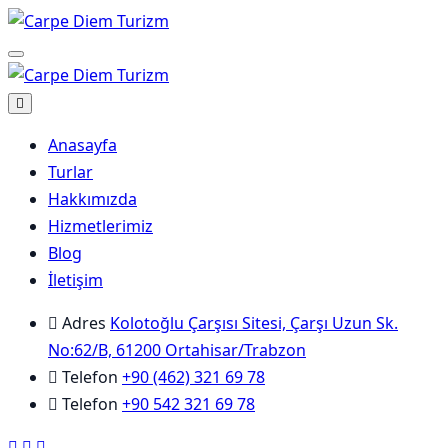
Skip
to
Menu
content
Anasayfa
Turlar
Hakkımızda
Hizmetlerimiz
Blog
İletişim
Adres
Kolotoğlu Çarşısı Sitesi, Çarşı Uzun Sk.
No:62/B, 61200 Ortahisar/Trabzon
Telefon
+90 (462) 321 69 78
Telefon
+90 542 321 69 78