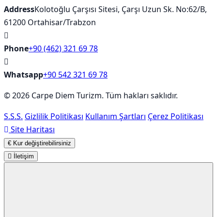
Address
Kolotoğlu Çarşısı Sitesi, Çarşı Uzun Sk. No:62/B,
61200 Ortahisar/Trabzon
Phone
+90 (462) 321 69 78
Whatsapp
+90 542 321 69 78
© 2026 Carpe Diem Turizm. Tüm hakları saklıdır.
S.S.S.
Gizlilik Politikası
Kullanım Şartları
Çerez Politikası
Site Haritası
€
Kur değiştirebilirsiniz
İletişim