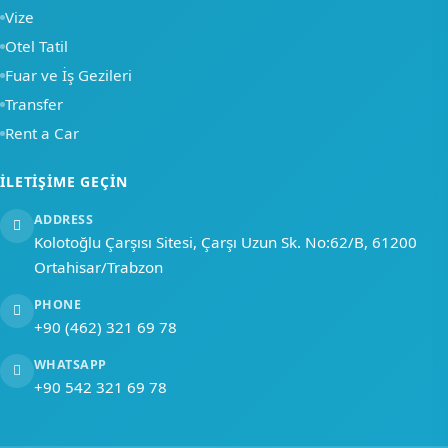
Vize
Otel Tatil
Fuar ve İş Gezileri
Transfer
Rent a Car
İLETIŞIME GEÇIN
ADDRESS
Kolotoğlu Çarşısı Sitesi, Çarşı Uzun Sk. No:62/B, 61200
Ortahisar/Trabzon
PHONE
+90 (462) 321 69 78
WHATSAPP
+90 542 321 69 78