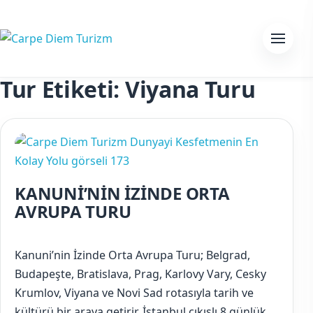
Skip to content
Menu
Tur Etiketi:
Viyana Turu
KANUNİ’NİN İZİNDE ORTA
AVRUPA TURU
Kanuni’nin İzinde Orta Avrupa Turu; Belgrad,
Budapeşte, Bratislava, Prag, Karlovy Vary, Cesky
Krumlov, Viyana ve Novi Sad rotasıyla tarih ve
kültürü bir araya getirir. İstanbul çıkışlı 8 günlük