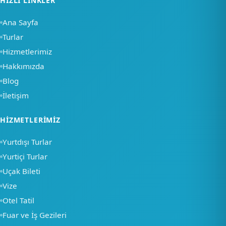
HIZLI LINKLER
Ana Sayfa
Turlar
Hizmetlerimiz
Hakkımızda
Blog
İletişim
×
HIZMETLERIMIZ
Merhaba, nasıl
Yurtdışı Turlar
yardımcı olabiliriz?
Yurtiçi Turlar
Uçak Bileti
Bir soru sor
Vize
Otel Tatil
Fuar ve İş Gezileri