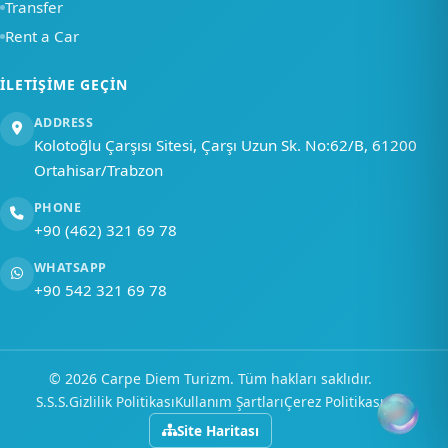
Transfer
Rent a Car
İLETIŞIME GEÇIN
ADDRESS
Kolotoğlu Çarşısı Sitesi, Çarşı Uzun Sk. No:62/B, 61200
Ortahisar/Trabzon
PHONE
+90 (462) 321 69 78
WHATSAPP
+90 542 321 69 78
Ana Sayfa
Hızlı Menü
Hesap
© 2026 Carpe Diem Turizm. Tüm hakları saklıdır.
S.S.S.
Gizlilik Politikası
Kullanım Şartları
Çerez Politikası
AI
Site Haritası