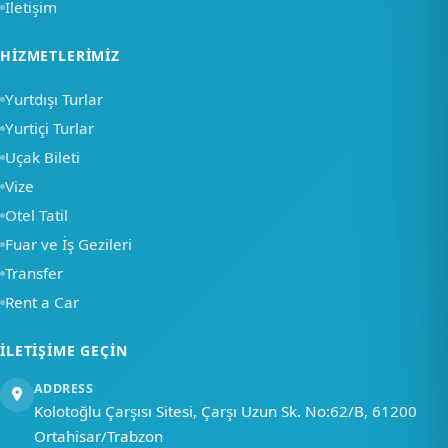
İletişim
×
HIZMETLERIMIZ
Merhaba, nasıl
Yurtdışı Turlar
yardımcı olabiliriz?
Yurtiçi Turlar
Uçak Bileti
Bir soru sor
Vize
Otel Tatil
Fuar ve İş Gezileri
Transfer
Rent a Car
İLETIŞIME GEÇIN
ADDRESS
Kolotoğlu Çarşısı Sitesi, Çarşı Uzun Sk. No:62/B, 61200
Ortahisar/Trabzon