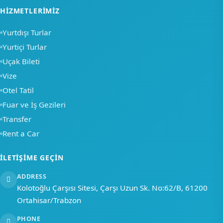
HIZMETLERIMIZ
×
Yurtdışı Turlar
Yurtiçi Turlar
Merhaba, nasıl
Uçak Bileti
yardımcı olabiliriz?
Vize
Otel Tatil
Bir soru sor
Fuar ve İş Gezileri
Transfer
Rent a Car
İLETIŞIME GEÇIN
ADDRESS
Kolotoğlu Çarşısı Sitesi, Çarşı Uzun Sk. No:62/B, 61200
Ortahisar/Trabzon
PHONE