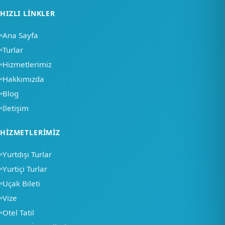
HIZLI LINKLER
Ana Sayfa
Turlar
Hizmetlerimiz
Hakkımızda
Blog
İletişim
×
HIZMETLERIMIZ
Merhaba, nasıl
Yurtdışı Turlar
yardımcı olabiliriz?
Yurtiçi Turlar
Uçak Bileti
Bir soru sor
Vize
Otel Tatil