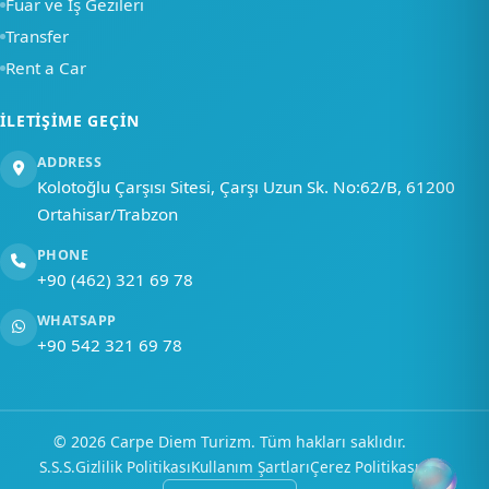
Fuar ve İş Gezileri
Transfer
Rent a Car
İLETIŞIME GEÇIN
ADDRESS
Kolotoğlu Çarşısı Sitesi, Çarşı Uzun Sk. No:62/B, 61200
Ortahisar/Trabzon
PHONE
+90 (462) 321 69 78
WHATSAPP
+90 542 321 69 78
Ana Sayfa
Hızlı Menü
Hesap
© 2026 Carpe Diem Turizm. Tüm hakları saklıdır.
S.S.S.
Gizlilik Politikası
Kullanım Şartları
Çerez Politikası