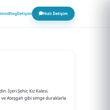
Hızlı İletişim
imiz
Blog
İletişim
n. İçeri Şehir, Kız Kalesi,
i ve Ateşgah gibi simge duraklarla