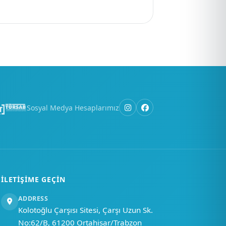
×
Merhaba, nasıl
yardımcı
olabiliriz?
Sosyal Medya Hesaplarımız
Bir soru sor
İLETIŞIME GEÇIN
ADDRESS
Kolotoğlu Çarşısı Sitesi, Çarşı Uzun Sk.
No:62/B, 61200 Ortahisar/Trabzon