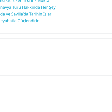
esi Gereken 6 Kritik Nokta
ndinavya Turu Hakkında Her Şey
 ve Sevilla’da Tarihin İzleri
Seyahatle Güçlendirin