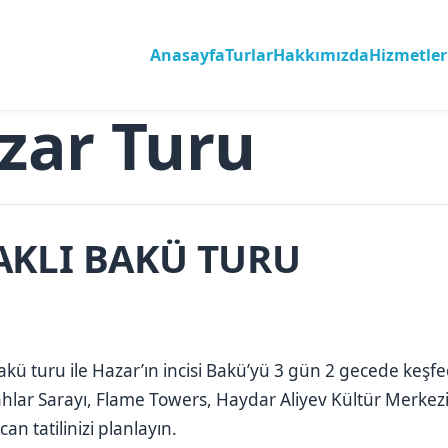
Anasayfa
Turlar
Hakkımızda
Hizmetler
zar Turu
AKLI BAKÜ TURU
akü turu ile Hazar’ın incisi Bakü’yü 3 gün 2 gecede keşfedi
hlar Sarayı, Flame Towers, Haydar Aliyev Kültür Merkez
an tatilinizi planlayın.