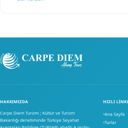
HAKKIMIZDA
HIZLI LINK
Carpe Diem Turizm ; Kültür ve Turizm
Ana Sayfa
Bakanlığı denetiminde Türkiye Seyahat
Turlar
Acentaları Birliğine (TÜRSAB) abağlı A grubu