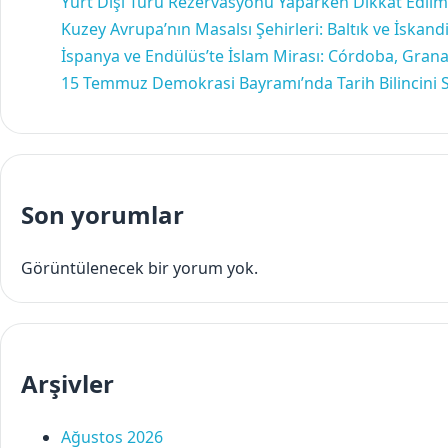
Yurt Dışı Turu Rezervasyonu Yaparken Dikkat Edilm
Kuzey Avrupa’nın Masalsı Şehirleri: Baltık ve İska
İspanya ve Endülüs’te İslam Mirası: Córdoba, Granada
15 Temmuz Demokrasi Bayramı’nda Tarih Bilincini 
Son yorumlar
Görüntülenecek bir yorum yok.
Arşivler
Ağustos 2026