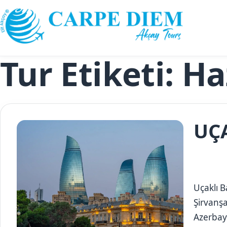
Skip to content
Tur Etiketi:
Ha
UÇ
Uçaklı B
Şirvanşa
Azerbayc