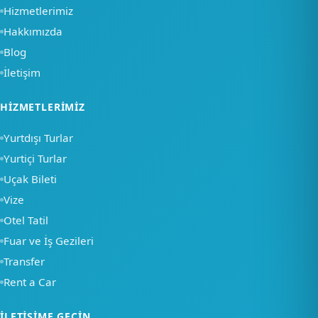
Hizmetlerimiz
Hakkımızda
Blog
İletişim
×
HIZMETLERIMIZ
Merhaba, nasıl
Yurtdışı Turlar
yardımcı olabiliriz?
Yurtiçi Turlar
Uçak Bileti
Bir soru sor
Vize
Otel Tatil
Fuar ve İş Gezileri
Transfer
Rent a Car
İLETIŞIME GEÇIN