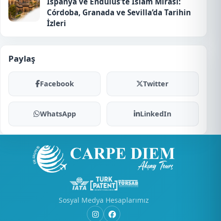
İspanya ve Endülüs’te İslam Mirası:
Córdoba, Granada ve Sevilla’da Tarihin
İzleri
Paylaş
Facebook
Twitter
WhatsApp
LinkedIn
Sosyal Medya Hesaplarımız