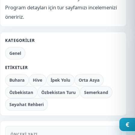
Program detayları için tur sayfamızı incelemenizi
öneririz.
KATEGORILER
Genel
ETIKETLER
Buhara
Hive
İpek Yolu
Orta Asya
Özbekistan
Özbekistan Turu
Semerkand
Seyahat Rehberi
€
ÖNCEKI YAZI