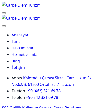
Skip
to
Menu
content
Anasayfa
Turlar
Hakkımızda
Hizmetlerimiz
Blog
İletişim
Adres
Kolotoğlu Çarşısı Sitesi, Çarşı Uzun Sk.
No:62/B, 61200 Ortahisar/Trabzon
Telefon
+90 (462) 321 69 78
Telefon
+90 542 321 69 78
SSS
Gizlilik
Kullanım Şartları
Çerez Politikası