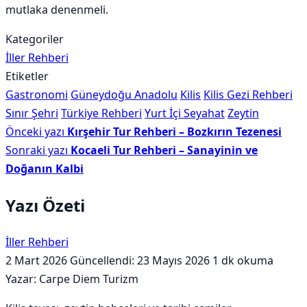
mutlaka denenmeli.
Kategoriler
İller Rehberi
Etiketler
Gastronomi
Güneydoğu Anadolu
Kilis
Kilis Gezi Rehberi
Sınır Şehri
Türkiye Rehberi
Yurt İçi Seyahat
Zeytin
Önceki yazı
Kırşehir Tur Rehberi – Bozkırın Tezenesi
Sonraki yazı
Kocaeli Tur Rehberi – Sanayinin ve
Doğanın Kalbi
Yazı Özeti
İller Rehberi
2 Mart 2026
Güncellendi: 23 Mayıs 2026
1 dk okuma
Yazar: Carpe Diem Turizm