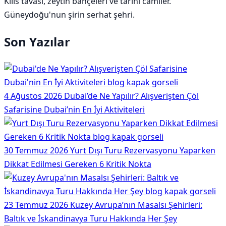
Kilis tavası, zeytin bahçeleri ve tarihi camiler.
Güneydoğu'nun şirin serhat şehri.
Son Yazılar
4 Ağustos 2026
Dubai’de Ne Yapılır? Alışverişten Çöl
Safarisine Dubai’nin En İyi Aktiviteleri
30 Temmuz 2026
Yurt Dışı Turu Rezervasyonu Yaparken
Dikkat Edilmesi Gereken 6 Kritik Nokta
23 Temmuz 2026
Kuzey Avrupa’nın Masalsı Şehirleri:
Baltık ve İskandinavya Turu Hakkında Her Şey