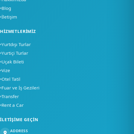
Blog
İletişim
×
HIZMETLERIMIZ
Merhaba, nasıl
Yurtdışı Turlar
yardımcı olabiliriz?
Yurtiçi Turlar
Uçak Bileti
Bir soru sor
Vize
Otel Tatil
Fuar ve İş Gezileri
Transfer
Rent a Car
İLETIŞIME GEÇIN
ADDRESS