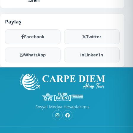
İzleri
Paylaş
Facebook
Twitter
WhatsApp
LinkedIn
Sosyal Medya Hesaplarımız