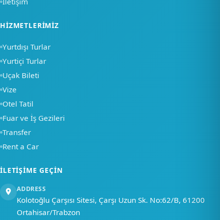
İletişim
×
HIZMETLERIMIZ
Merhaba, nasıl
Yurtdışı Turlar
yardımcı olabiliriz?
Yurtiçi Turlar
Uçak Bileti
Bir soru sor
Vize
Otel Tatil
Fuar ve İş Gezileri
Transfer
Rent a Car
İLETIŞIME GEÇIN
ADDRESS
Kolotoğlu Çarşısı Sitesi, Çarşı Uzun Sk. No:62/B, 61200
Ortahisar/Trabzon