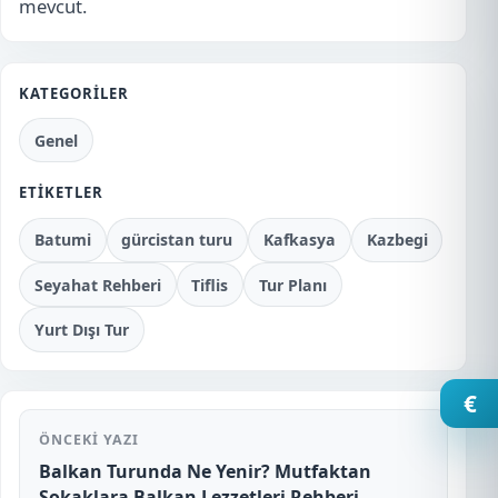
mevcut.
KATEGORILER
Genel
ETIKETLER
Batumi
gürcistan turu
Kafkasya
Kazbegi
Seyahat Rehberi
Tiflis
Tur Planı
Yurt Dışı Tur
€
ÖNCEKI YAZI
Balkan Turunda Ne Yenir? Mutfaktan
Sokaklara Balkan Lezzetleri Rehberi