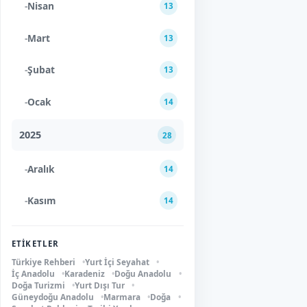
-
Nisan
13
-
Mart
13
-
Şubat
13
-
Ocak
14
2025
28
-
Aralık
14
-
Kasım
14
ETIKETLER
Türkiye Rehberi
Yurt İçi Seyahat
İç Anadolu
Karadeniz
Doğu Anadolu
Doğa Turizmi
Yurt Dışı Tur
Güneydoğu Anadolu
Marmara
Doğa