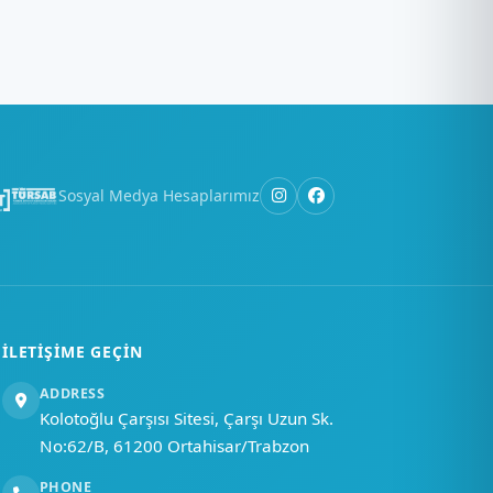
×
Merhaba, nasıl
yardımcı
olabiliriz?
Sosyal Medya Hesaplarımız
Bir soru sor
İLETIŞIME GEÇIN
ADDRESS
Kolotoğlu Çarşısı Sitesi, Çarşı Uzun Sk.
No:62/B, 61200 Ortahisar/Trabzon
PHONE