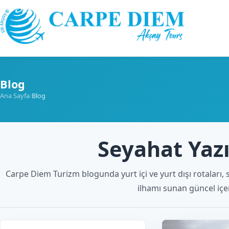
Skip to content
Blog
Ana Sayfa
Blog
/
Seyahat Yazı
Carpe Diem Turizm blogunda yurt içi ve yurt dışı rotaları, 
ilhamı sunan güncel içer