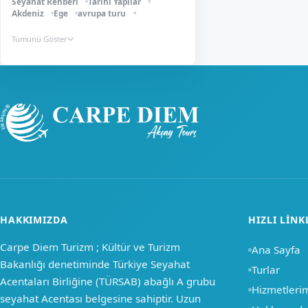
Seyahat Rehberi
Tarihi Yapılar
Akdeniz
Ege
avrupa turu
Tümünü Göster
HAKKIMIZDA
HIZLI LINK
Carpe Diem Turizm ; Kültür ve Turizm
Ana Sayfa
Bakanlığı denetiminde Türkiye Seyahat
Turlar
Acentaları Birliğine (TÜRSAB) abağlı A grubu
Hizmetleri
seyahat Acentası belgesine sahiptir. Uzun