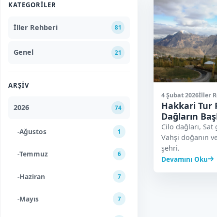
KATEGORILER
İller Rehberi
81
Genel
21
ARŞIV
4 Şubat 2026
İller 
Hakkari Tur 
2026
74
Dağların Baş
Cilo dağları, Sat g
-
Ağustos
1
Vahşi doğanın ve
şehri.
-
Temmuz
6
Devamını Oku
-
Haziran
7
-
Mayıs
7