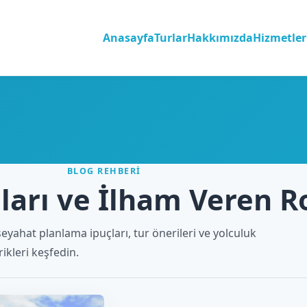
Anasayfa
Turlar
Hakkımızda
Hizmetler
BLOG REHBERI
ları ve İlham Veren R
seyahat planlama ipuçları, tur önerileri ve yolculuk
ikleri keşfedin.