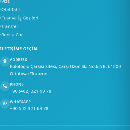
Vize
Otel Tatil
Fuar ve İş Gezileri
Transfer
Rent a Car
İLETIŞIME GEÇIN
ADDRESS
Kolotoğlu Çarşısı Sitesi, Çarşı Uzun Sk. No:62/B, 61200
Ortahisar/Trabzon
PHONE
+90 (462) 321 69 78
WHATSAPP
+90 542 321 69 78
Ana Sayfa
Hızlı Menü
Hesap