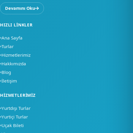
Devamını Oku
HIZLI LINKLER
Ana Sayfa
Turlar
Hizmetlerimiz
Hakkımızda
Blog
İletişim
×
HIZMETLERIMIZ
Merhaba, nasıl
Yurtdışı Turlar
yardımcı olabiliriz?
Yurtiçi Turlar
Uçak Bileti
Bir soru sor