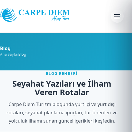
Skip to content
Menu
Blog
Ana Sayfa
Blog
/
BLOG REHBERI
Seyahat Yazıları ve İlham
Veren Rotalar
Carpe Diem Turizm blogunda yurt içi ve yurt dışı
rotaları, seyahat planlama ipuçları, tur önerileri ve
yolculuk ilhamı sunan güncel içerikleri keşfedin.