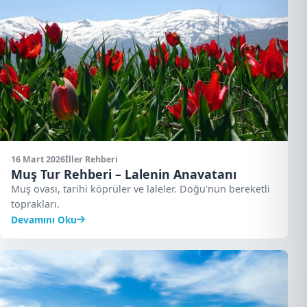
16 Mart 2026
İller Rehberi
Muş Tur Rehberi – Lalenin Anavatanı
Muş ovası, tarihi köprüler ve laleler. Doğu'nun bereketli
toprakları.
Devamını Oku