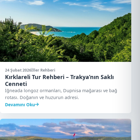
24 Şubat 2026
İller Rehberi
Kırklareli Tur Rehberi – Trakya’nın Saklı
Cenneti
İğneada longoz ormanları, Dupnisa mağarası ve bağ
rotası. Doğanın ve huzurun adresi.
Devamını Oku