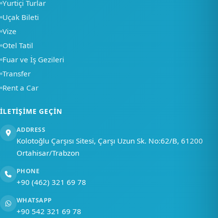
Yurtiçi Turlar
Uçak Bileti
Bir soru sor
Vize
Otel Tatil
Fuar ve İş Gezileri
Transfer
Rent a Car
İLETIŞIME GEÇIN
ADDRESS
Kolotoğlu Çarşısı Sitesi, Çarşı Uzun Sk. No:62/B, 61200
Ortahisar/Trabzon
PHONE
+90 (462) 321 69 78
WHATSAPP
+90 542 321 69 78