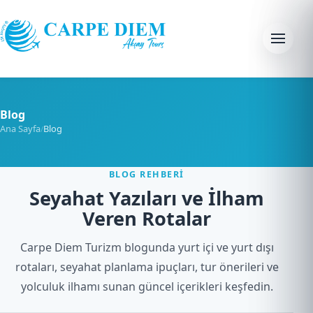
Skip to content
Menu
Blog
Ana Sayfa
Blog
/
BLOG REHBERI
Seyahat Yazıları ve İlham
Veren Rotalar
Carpe Diem Turizm blogunda yurt içi ve yurt dışı
rotaları, seyahat planlama ipuçları, tur önerileri ve
yolculuk ilhamı sunan güncel içerikleri keşfedin.