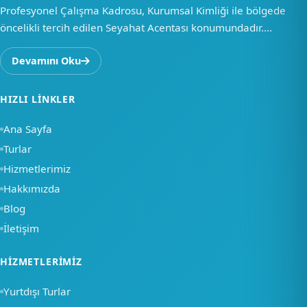
Profesyonel Çalışma Kadrosu, Kurumsal Kimliği ile bölgede
öncelikli tercih edilen Seyahat Acentası konumundadır....
Devamını Oku
HIZLI LINKLER
Ana Sayfa
Turlar
Hizmetlerimiz
Hakkımızda
Blog
İletişim
×
HIZMETLERIMIZ
Merhaba, nasıl
Yurtdışı Turlar
yardımcı olabiliriz?