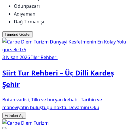
Odunpazarı
Adıyaman
Dağ Tırmanışı
Tümünü Göster
3 Nisan 2026
İller Rehberi
Siirt Tur Rehberi – Üç Dilli Kardeş
Şehir
Botan vadisi, Tillo ve büryan kebabı. Tarihin ve
maneviyatın buluştuğu nokta.
Devamını Oku
Filtreleri Aç