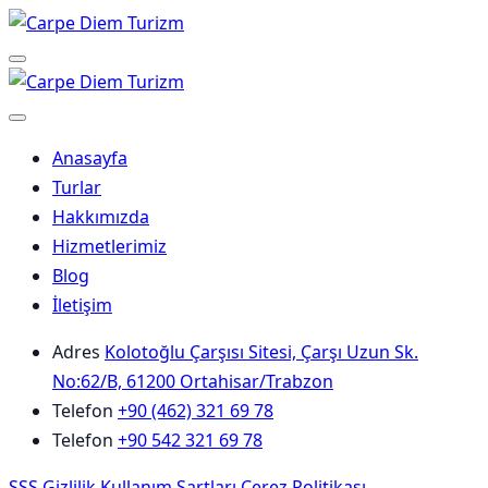
Skip
to
Menu
content
Anasayfa
Turlar
Hakkımızda
Hizmetlerimiz
Blog
İletişim
Adres
Kolotoğlu Çarşısı Sitesi, Çarşı Uzun Sk.
No:62/B, 61200 Ortahisar/Trabzon
Telefon
+90 (462) 321 69 78
Telefon
+90 542 321 69 78
SSS
Gizlilik
Kullanım Şartları
Çerez Politikası