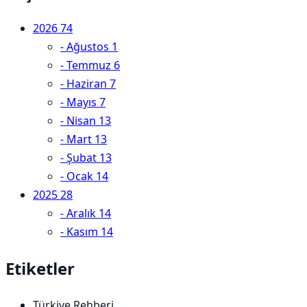
2026
74
-
Ağustos
1
-
Temmuz
6
-
Haziran
7
-
Mayıs
7
-
Nisan
13
-
Mart
13
-
Şubat
13
-
Ocak
14
2025
28
-
Aralık
14
-
Kasım
14
Etiketler
Türkiye Rehberi