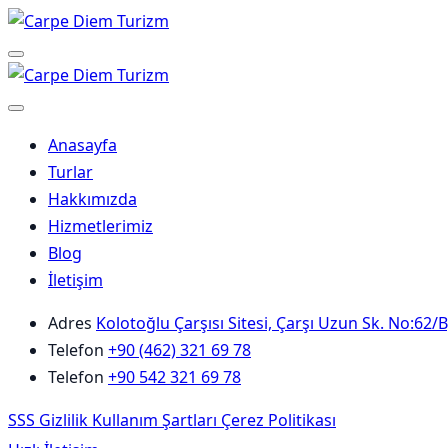
Skip
to
Menu
content
Anasayfa
Turlar
Hakkımızda
Hizmetlerimiz
Blog
İletişim
Adres
Kolotoğlu Çarşısı Sitesi, Çarşı Uzun Sk. No:62
Telefon
+90 (462) 321 69 78
Telefon
+90 542 321 69 78
SSS
Gizlilik
Kullanım Şartları
Çerez Politikası