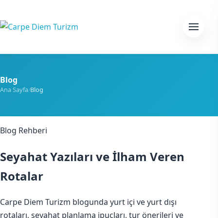
Skip to content
Menu
Blog
Ana Sayfa
Blog
/
Blog Rehberi
Seyahat Yazıları ve İlham Veren
Rotalar
Carpe Diem Turizm blogunda yurt içi ve yurt dışı
rotaları, seyahat planlama ipuçları, tur önerileri ve