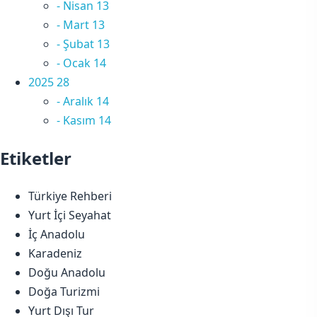
-
Nisan
13
-
Mart
13
-
Şubat
13
-
Ocak
14
2025
28
-
Aralık
14
-
Kasım
14
Etiketler
Türkiye Rehberi
Yurt İçi Seyahat
İç Anadolu
Karadeniz
Doğu Anadolu
Doğa Turizmi
Yurt Dışı Tur