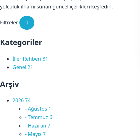
yolculuk ilhamı sunan güncel içerikleri keşfedin.
Filtreler
Kategoriler
İller Rehberi
81
Genel
21
Arşiv
2026
74
-
Ağustos
1
-
Temmuz
6
-
Haziran
7
-
Mayıs
7