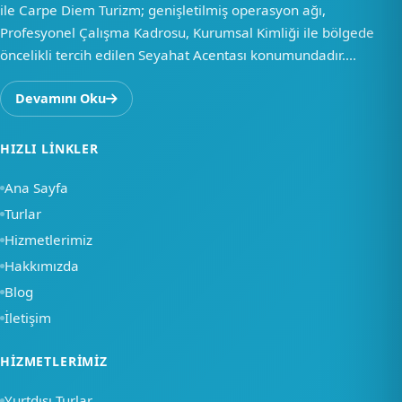
ile Carpe Diem Turizm; genişletilmiş operasyon ağı,
Profesyonel Çalışma Kadrosu, Kurumsal Kimliği ile bölgede
öncelikli tercih edilen Seyahat Acentası konumundadır....
Devamını Oku
HIZLI LINKLER
Ana Sayfa
Turlar
Hizmetlerimiz
Hakkımızda
Blog
İletişim
×
HIZMETLERIMIZ
Merhaba, nasıl
Yurtdışı Turlar