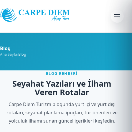
Skip to content
Menu
Blog
Ana Sayfa
Blog
/
BLOG REHBERI
Seyahat Yazıları ve İlham
Veren Rotalar
Carpe Diem Turizm blogunda yurt içi ve yurt dışı
rotaları, seyahat planlama ipuçları, tur önerileri ve
yolculuk ilhamı sunan güncel içerikleri keşfedin.