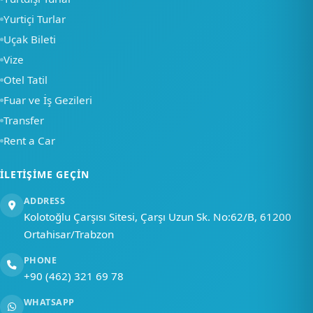
yardımcı olabiliriz?
Yurtiçi Turlar
Uçak Bileti
Bir soru sor
Vize
Otel Tatil
Fuar ve İş Gezileri
Transfer
Rent a Car
İLETIŞIME GEÇIN
ADDRESS
Kolotoğlu Çarşısı Sitesi, Çarşı Uzun Sk. No:62/B, 61200
Ortahisar/Trabzon
PHONE
+90 (462) 321 69 78
WHATSAPP