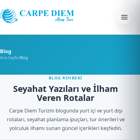
Skip to content
Menu
Blog
Ana Sayfa
Blog
/
BLOG REHBERI
Seyahat Yazıları ve İlham
Veren Rotalar
Carpe Diem Turizm blogunda yurt içi ve yurt dışı
rotaları, seyahat planlama ipuçları, tur önerileri ve
yolculuk ilhamı sunan güncel içerikleri keşfedin.