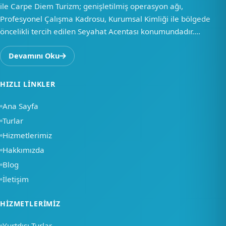
ile Carpe Diem Turizm; genişletilmiş operasyon ağı,
Profesyonel Çalışma Kadrosu, Kurumsal Kimliği ile bölgede
öncelikli tercih edilen Seyahat Acentası konumundadır....
Devamını Oku
HIZLI LINKLER
Ana Sayfa
Turlar
Hizmetlerimiz
Hakkımızda
Blog
İletişim
×
HIZMETLERIMIZ
Merhaba, nasıl
Yurtdışı Turlar