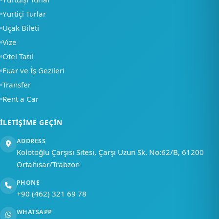
yardımcı olabiliriz?
Yurtiçi Turlar
Uçak Bileti
Bir soru sor
Vize
Otel Tatil
Fuar ve İş Gezileri
Transfer
Rent a Car
İLETIŞIME GEÇIN
ADDRESS
Kolotoğlu Çarşısı Sitesi, Çarşı Uzun Sk. No:62/B, 61200
Ortahisar/Trabzon
PHONE
+90 (462) 321 69 78
WHATSAPP