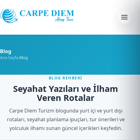
Skip to content
Menu
Blog
Ana Sayfa
Blog
/
BLOG REHBERI
Seyahat Yazıları ve İlham
Veren Rotalar
Carpe Diem Turizm blogunda yurt içi ve yurt dışı
rotaları, seyahat planlama ipuçları, tur önerileri ve
yolculuk ilhamı sunan güncel içerikleri keşfedin.