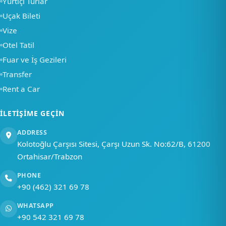
Yurtiçi Turlar
Uçak Bileti
Bir soru sor
Vize
Otel Tatil
Fuar ve İş Gezileri
Transfer
Rent a Car
İLETIŞIME GEÇIN
ADDRESS
Kolotoğlu Çarşısı Sitesi, Çarşı Uzun Sk. No:62/B, 61200
Ortahisar/Trabzon
PHONE
+90 (462) 321 69 78
WHATSAPP
+90 542 321 69 78