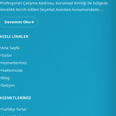
Profesyonel Çalışma Kadrosu, Kurumsal Kimliği ile bölgede
öncelikli tercih edilen Seyahat Acentası konumundadır....
Devamını Oku
HIZLI LINKLER
Ana Sayfa
Turlar
Hizmetlerimiz
Hakkımızda
Blog
İletişim
×
HIZMETLERIMIZ
Merhaba, nasıl
Yurtdışı Turlar
yardımcı olabiliriz?