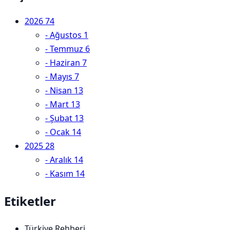
2026
74
-
Ağustos
1
-
Temmuz
6
-
Haziran
7
-
Mayıs
7
-
Nisan
13
-
Mart
13
-
Şubat
13
-
Ocak
14
2025
28
-
Aralık
14
-
Kasım
14
Etiketler
Türkiye Rehberi